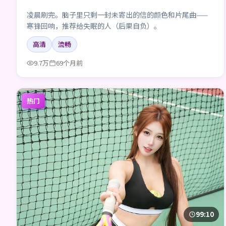
凌晨刷完。脑子里只剩一封未寄出的信的颜色和片尾曲——
寒锋回响，推荐给失眠的人（后果自负）。
高清
流畅
9.7万
69个月前
热门
99:10