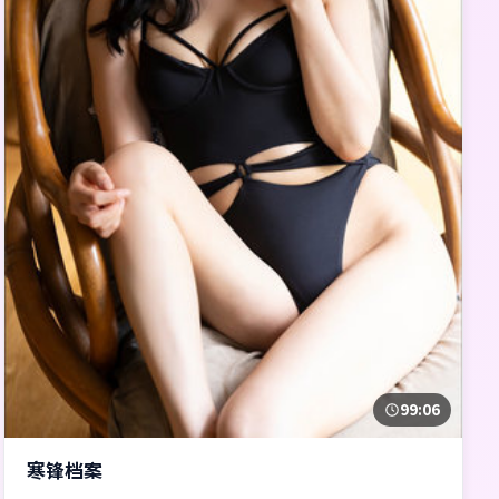
99:06
寒锋档案