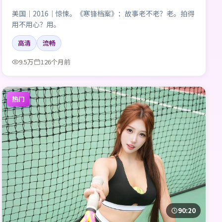
美国｜2016｜惊悚。《寒锋档案》：故事老不老？老。拍得
用不用心？用。
高清
流畅
9.5万
126个月前
热门
90:20