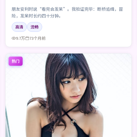
朋友安利时说“看完会发呆”。我验证完毕：断桥追缉，冒
险，发呆时长约四十分钟。
高清
流畅
9.7万
73个月前
热门