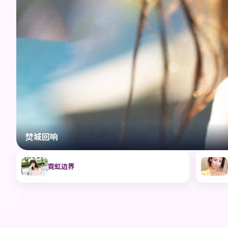
焚城回响
霓虹边界