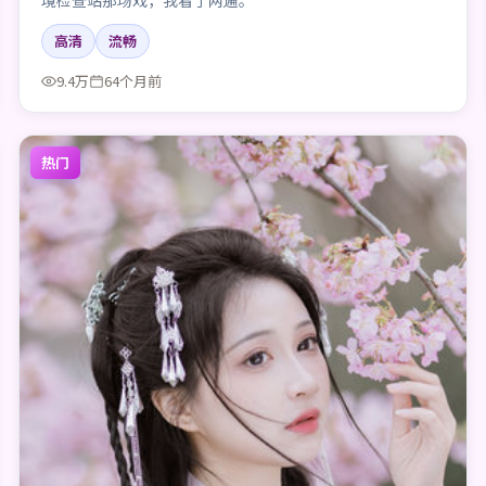
境检查站那场戏，我看了两遍。
高清
流畅
9.4万
64个月前
热门