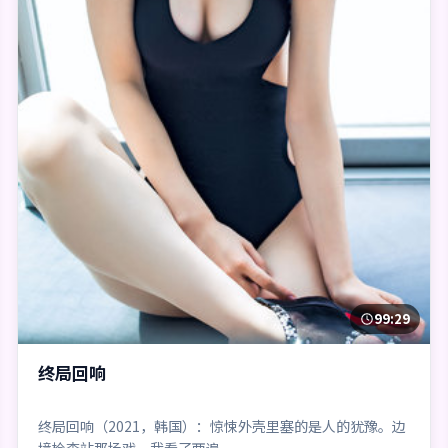
99:29
终局回响
终局回响（2021，韩国）：惊悚外壳里塞的是人的犹豫。边