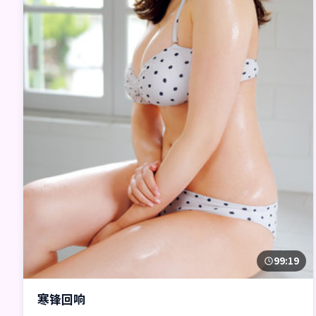
99:19
寒锋回响