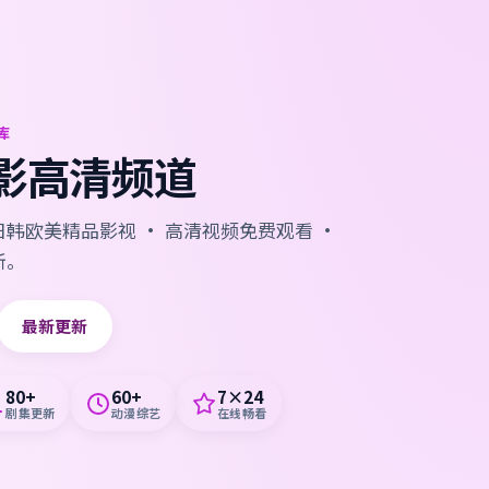
库
影高清频道
韩欧美精品影视 · 高清视频免费观看 ·
新。
最新更新
80+
60+
7×24
剧集更新
动漫综艺
在线畅看