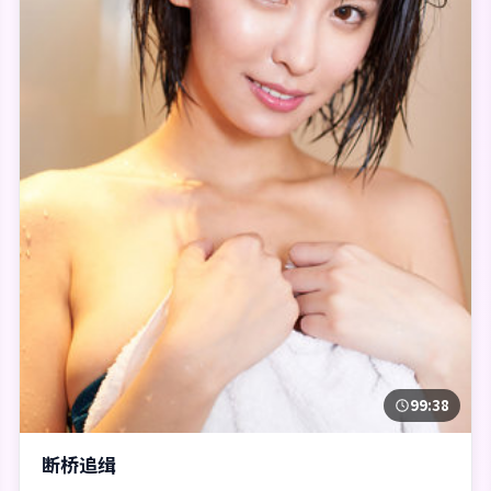
99:38
断桥追缉