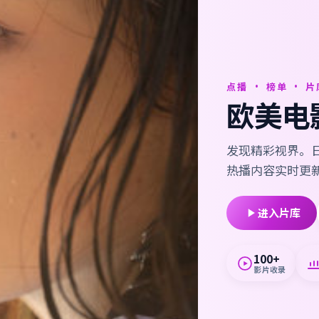
点播 · 榜单 · 片
欧美电
发现精彩视界。日
热播内容实时更
进入片库
100+
影片收录